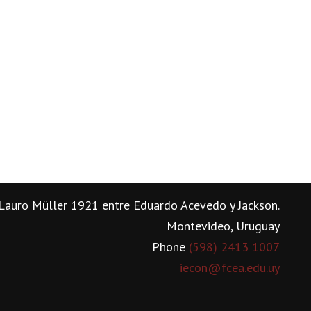
Lauro Müller 1921 entre Eduardo Acevedo y Jackson.
Montevideo, Uruguay
Phone
(598) 2413 1007
iecon@fcea.edu.uy