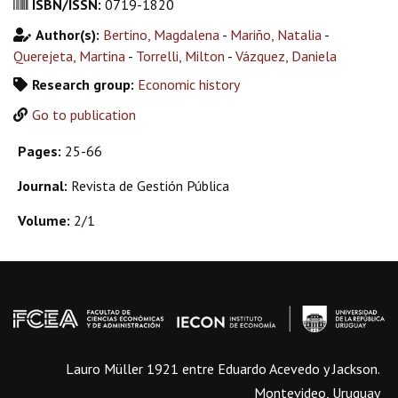
ISBN/ISSN:
0719-1820
Author(s):
Bertino, Magdalena
-
Mariño, Natalia
-
Querejeta, Martina
-
Torrelli, Milton
-
Vázquez, Daniela
Research group:
Economic history
Go to publication
Pages:
25-66
Journal:
Revista de Gestión Pública
Volume:
2/1
Lauro Müller 1921 entre Eduardo Acevedo y Jackson.
Montevideo, Uruguay