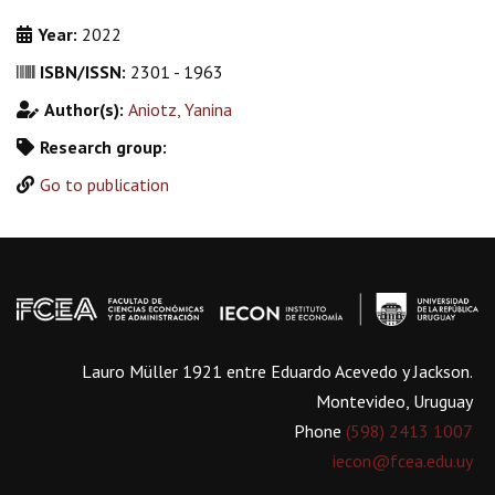
Year:
2022
ISBN/ISSN:
2301 - 1963
Author(s):
Aniotz, Yanina
Research group:
Go to publication
Lauro Müller 1921 entre Eduardo Acevedo y Jackson.
Montevideo, Uruguay
Phone
(598) 2413 1007
iecon@fcea.edu.uy