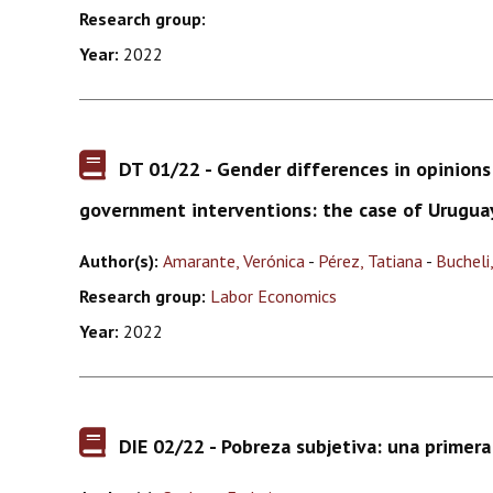
Research group:
Year:
2022
DT 01/22 - Gender differences in opinion
government interventions: the case of Urugu
Author(s):
Amarante, Verónica
-
Pérez, Tatiana
-
Bucheli
Research group:
Labor Economics
Year:
2022
DIE 02/22 - Pobreza subjetiva: una primer