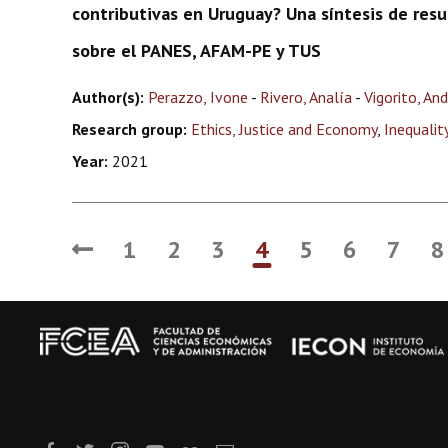
contributivas en Uruguay? Una síntesis de resu
sobre el PANES, AFAM-PE y TUS
Author(s):
Perazzo, Ivone
-
Rivero, Analía
-
Vigorito, An
Research group:
Ethics, Justice and Economy
,
Inequalit
Year:
2021
1
2
3
4
5
6
7
8