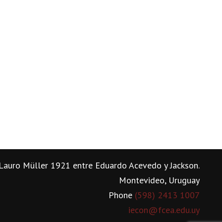
Lauro Müller 1921 entre Eduardo Acevedo y Jackson.
Montevideo, Uruguay
Phone
(598) 2413 1007
iecon@fcea.edu.uy