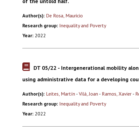
of the untold half.
Author(s):
De Rosa, Mauricio
Research group:
Inequality and Poverty
Year:
2022
DT 05/22 - Intergenerational mobility alo
using administrative data for a developing cou
Author(s):
Leites, Martín
-
Vilá, Joan
-
Ramos, Xavier
-
R
Research group:
Inequality and Poverty
Year:
2022