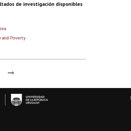
ltados de investigación disponibles
drea
y and Poverty