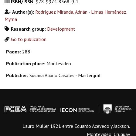
ISBN/ISSN:
978-9974-8368-9-1
Author(s):
Rodríguez Miranda, Adrián
-
Limas Hernández,
Myrna
Research group:
Development
Go to publication
Pages:
288
Publication place:
Montevideo
Publisher:
Susana Aliano Casales - Mastergraf
Lauro Müller 1921 entre Eduardo Acevedo y Jackson.
Montevideo, Uruguay