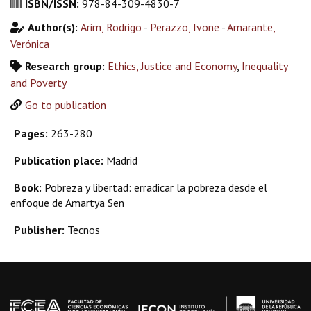
ISBN/ISSN:
978-84-309-4830-7
Author(s):
Arim, Rodrigo
-
Perazzo, Ivone
-
Amarante,
Verónica
Research group:
Ethics, Justice and Economy
,
Inequality
and Poverty
Go to publication
Pages:
263-280
Publication place:
Madrid
Book:
Pobreza y libertad: erradicar la pobreza desde el
enfoque de Amartya Sen
Publisher:
Tecnos