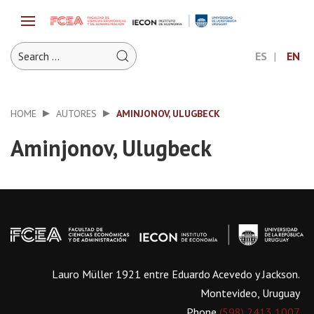
ES
EN
HOME
AUTORES
AMINJONOV, ULUGBECK
Aminjonov, Ulugbeck
Lauro Müller 1921 entre Eduardo Acevedo y Jackson.
Montevideo, Uruguay
Phone
(598) 2413 1007