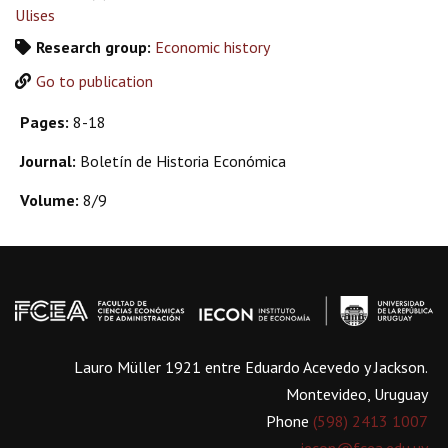
Ulises
Research group:
Economic history
Go to publication
Pages:
8-18
Journal:
Boletín de Historia Económica
Volume:
8/9
Lauro Müller 1921 entre Eduardo Acevedo y Jackson.
Montevideo, Uruguay
Phone
(598) 2413 1007
iecon@fcea.edu.uy