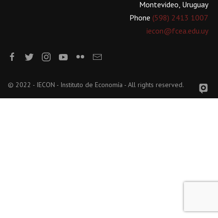
Montevideo, Uruguay
Phone
(598) 2413 1007
iecon@fcea.edu.uy
© 2022 - IECON - Instituto de Economía - All rights reserved.