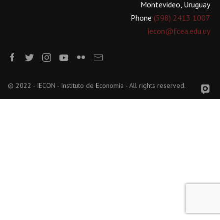
Montevideo, Uruguay
Phone
(598) 2413 1007
iecon@fcea.edu.uy
© 2022 - IECON - Instituto de Economía - All rights reserved.