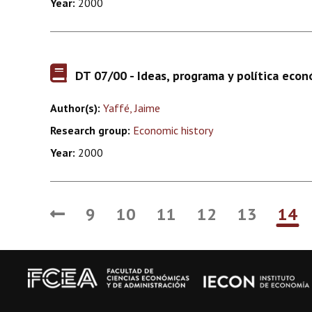
Year:
2000
DT 07/00 - Ideas, programa y política eco
Author(s):
Yaffé, Jaime
Research group:
Economic history
Year:
2000
9
10
11
12
13
14