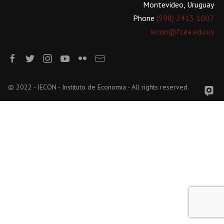
Montevideo, Uruguay
Phone
(598) 2413 1007
iecon@fcea.edu.uy
© 2022 - IECON - Instituto de Economía - All rights reserved.