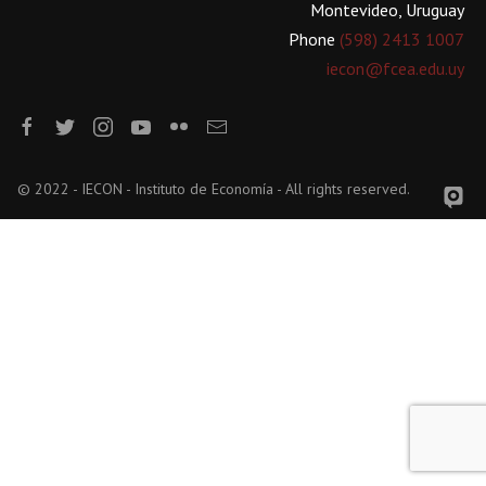
Montevideo, Uruguay
Phone
(598) 2413 1007
iecon@fcea.edu.uy
© 2022 - IECON - Instituto de Economía - All rights reserved.