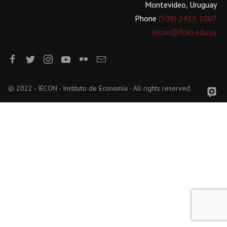
Montevideo, Uruguay
Phone
(598) 2413 1007
iecon@fcea.edu.uy
© 2022 - IECON - Instituto de Economía - All rights reserved.