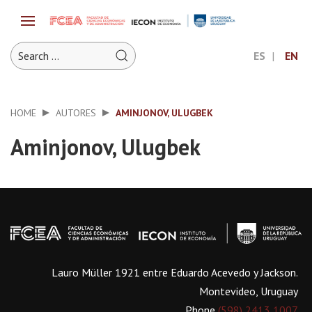
ES
EN
HOME
AUTORES
AMINJONOV, ULUGBEK
Aminjonov, Ulugbek
Lauro Müller 1921 entre Eduardo Acevedo y Jackson.
Montevideo, Uruguay
Phone
(598) 2413 1007